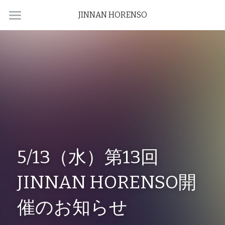
JINNAN HORENSO
HOME
ABOUT
NEWS
ARCHIVE
CONTACT
5/13（水）第13回 
JINNAN HORENSO開
催のお知らせ