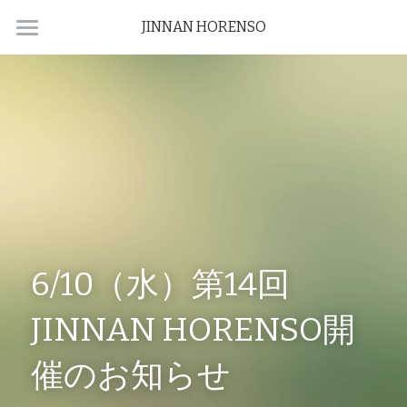
JINNAN HORENSO
HOME
ABOUT
NEWS
ARCHIVE
CONTACT
6/10（水）第14回 
JINNAN HORENSO開
催のお知らせ