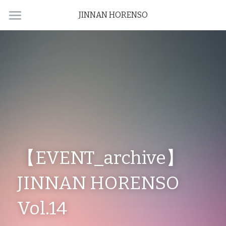
JINNAN HORENSO
HOME
ABOUT
NEWS
ARCHIVE
CONTACT
【EVENT_archive】
JINNAN HORENSO  
Vol.14